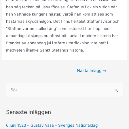
han såg tecken på Jesu födelse. Stefanus fick sin vision när
han vattnade kungens hästar, varpå han kom att ses som
hästarnas skyddshelgon. Det finns flertalet Staffansvisor och
“Staffan var en stalledräng” som historiskt hör ihop med
annandag jul sjungs nu oftast på Lucia. I modern historia har
firandet av annandag jul i större utsträckning inte haft i
medveten åtanke Sankt Stefanus historia.
Inläggsnavigering
Nästa Inlägg
→
S
ö
k
e
Senaste inläggen
f
t
6 juni 1523 – Gustav Vasa – Sveriges Nationaldag