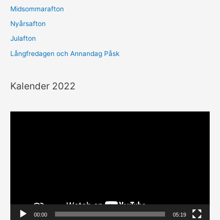
e
Midsommarafton
r
Nyårsafton
:
Julafton
Långfredagen och Annandag Påsk
Kalender 2022
V
i
d
e
o
s
p
e
00:00
05:19