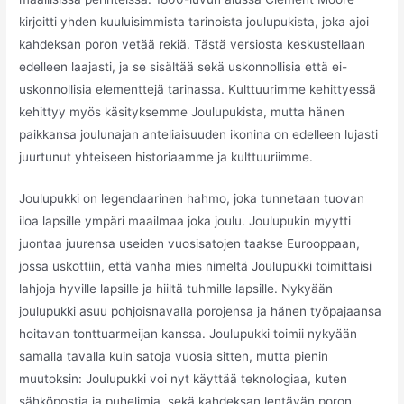
kirjoitti yhden kuuluisimmista tarinoista joulupukista, joka ajoi
kahdeksan poron vetää rekiä. Tästä versiosta keskustellaan
edelleen laajasti, ja se sisältää sekä uskonnollisia että ei-
uskonnollisia elementtejä tarinassa. Kulttuurimme kehittyessä
kehittyy myös käsityksemme Joulupukista, mutta hänen
paikkansa joulunajan anteliaisuuden ikonina on edelleen lujasti
juurtunut yhteiseen historiaamme ja kulttuuriimme.
Joulupukki on legendaarinen hahmo, joka tunnetaan tuovan
iloa lapsille ympäri maailmaa joka joulu. Joulupukin myytti
juontaa juurensa useiden vuosisatojen taakse Eurooppaan,
jossa uskottiin, että vanha mies nimeltä Joulupukki toimittaisi
lahjoja hyville lapsille ja hiiltä tuhmille lapsille. Nykyään
joulupukki asuu pohjoisnavalla porojensa ja hänen työpajaansa
hoitavan tonttuarmeijan kanssa. Joulupukki toimii nykyään
samalla tavalla kuin satoja vuosia sitten, mutta pienin
muutoksin: Joulupukki voi nyt käyttää teknologiaa, kuten
sähköpostia ja puhelimia, sekä kahdeksan lentävän poron