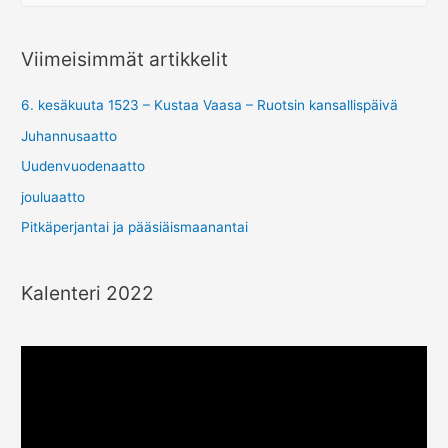
s
i
Viimeisimmät artikkelit
ä
:
6. kesäkuuta 1523 – Kustaa Vaasa – Ruotsin kansallispäivä
Juhannusaatto
Uudenvuodenaatto
jouluaatto
Pitkäperjantai ja pääsiäismaanantai
Kalenteri 2022
V
i
d
e