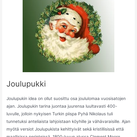
Joulupukki
Joulupukin idea on ollut suosittu osa joululomaa vuosisatojen
ajan. Joulupukin tarina juontaa juurensa luultavasti 400-
luvulle, jolloin nykyisen Turkin piispa Pyhä Nikolaus tuli
tunnetuksi anteliaista lahjoistaan köyhille ja vähävaraisille. Ajan
myötä versiot Joulupukista kehittyivät sekä kristillisissä että
maallisissa perinteissä. 1800-luvun alussa Clement Moore