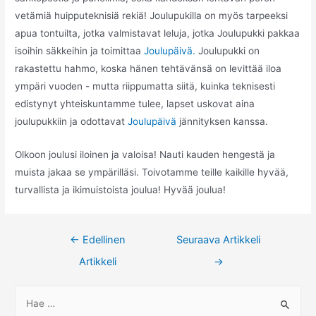
vetämiä huipputeknisiä rekiä! Joulupukilla on myös tarpeeksi
apua tontuilta, jotka valmistavat leluja, jotka Joulupukki pakkaa
isoihin säkkeihin ja toimittaa
Joulupäivä.
Joulupukki on
rakastettu hahmo, koska hänen tehtävänsä on levittää iloa
ympäri vuoden - mutta riippumatta siitä, kuinka teknisesti
edistynyt yhteiskuntamme tulee, lapset uskovat aina
joulupukkiin ja odottavat
Joulupäivä
jännityksen kanssa.
Olkoon joulusi iloinen ja valoisa! Nauti kauden hengestä ja
muista jakaa se ympärilläsi. Toivotamme teille kaikille hyvää,
turvallista ja ikimuistoista joulua! Hyvää joulua!
Artikkelien
←
Edellinen
Seuraava Artikkeli
selaus
Artikkeli
→
E
t