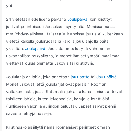
yö).
24 vietetään edellisenä päivänä
Joulupäivä
, kun kristityt
juhlivat perinteisesti Jeesuksen syntymää. Monissa maissa
mm. Yhdysvalloissa, Italiassa ja Irlannissa joulua ei kuitenkaan
vietetä kaikella jouluruoalla ja kaikilla joululahjoilla paitsi
yksinään.
Joulupäivä
. Joulusta on tullut yhä vähemmän
uskonnollista nykyaikana, ja monet ihmiset ympäri maailmaa
viettävät joulua olematta uskovia tai kristittyjä.
Joululahja on lahja, joka annetaan
jouluaatto
tai
Joulupäivä
.
Monet uskovat, että joululahjat ovat peräisin Rooman
valtakunnasta, jossa Saturnalia-juhlan aikana ihmiset antoivat
toisilleen lahjoja, kuten leivonnaisia, koruja ja kynttilöitä
(juhlikseen valon ja auringon paluuta). Lapset saivat pieniä
savesta tehtyjä nukkeja.
Kristinusko sisällytti nämä roomalaiset perinteet omaan