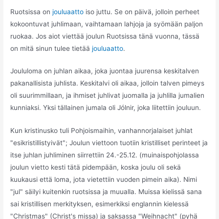
Ruotsissa on
jouluaatto
iso juttu. Se on päivä, jolloin perheet
kokoontuvat juhlimaan, vaihtamaan lahjoja ja syömään paljon
ruokaa. Jos aiot viettää joulun Ruotsissa tänä vuonna, tässä
on mitä sinun tulee tietää
jouluaatto
.
Joululoma on juhlan aikaa, joka juontaa juurensa keskitalven
pakanallisista juhlista. Keskitalvi oli aikaa, jolloin talven pimeys
oli suurimmillaan, ja ihmiset juhlivat juomalla ja juhlilla jumalien
kunniaksi. Yksi tällainen jumala oli Jólnir, joka liitettiin jouluun.
Kun kristinusko tuli Pohjoismaihin, vanhannorjalaiset juhlat
"esikristillistyivät"; Joulun viettoon tuotiin kristilliset perinteet ja
itse juhlan juhliminen siirrettiin 24.-25.12. (muinaispohjolassa
joulun vietto kesti tätä pidempään, koska joulu oli sekä
kuukausi että loma, jota vietettiin vuoden pimein aika). Nimi
"jul" säilyi kuitenkin ruotsissa ja muualla. Muissa kielissä sana
sai kristillisen merkityksen, esimerkiksi englannin kielessä
"Christmas" (Christ's missa) ja saksassa "Weihnacht" (pyhä