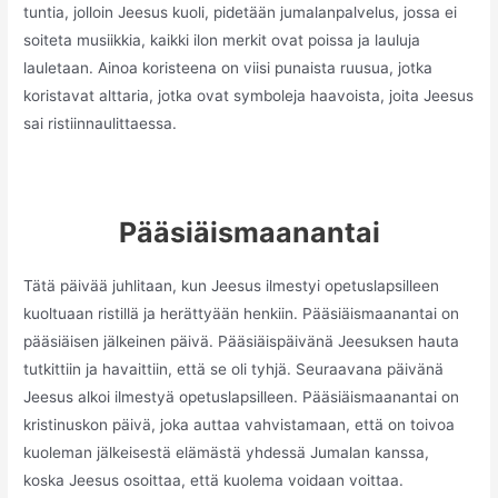
tuntia, jolloin Jeesus kuoli, pidetään jumalanpalvelus, jossa ei
soiteta musiikkia, kaikki ilon merkit ovat poissa ja lauluja
lauletaan. Ainoa koristeena on viisi punaista ruusua, jotka
koristavat alttaria, jotka ovat symboleja haavoista, joita Jeesus
sai ristiinnaulittaessa.
Pääsiäismaanantai
Tätä päivää juhlitaan, kun Jeesus ilmestyi opetuslapsilleen
kuoltuaan ristillä ja herättyään henkiin. Pääsiäismaanantai on
pääsiäisen jälkeinen päivä. Pääsiäispäivänä Jeesuksen hauta
tutkittiin ja havaittiin, että se oli tyhjä. Seuraavana päivänä
Jeesus alkoi ilmestyä opetuslapsilleen. Pääsiäismaanantai on
kristinuskon päivä, joka auttaa vahvistamaan, että on toivoa
kuoleman jälkeisestä elämästä yhdessä Jumalan kanssa,
koska Jeesus osoittaa, että kuolema voidaan voittaa.