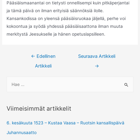
Pääsiäismaanantai on tietysti onnellisempi kuin pitkäperjantai
ja tämä päivä on ilman erityisiä säännöksiä ilolle.
Kansankodissa on yleensä pääsiäisruokaa jäljellä, perhe voi
kokoontua ja syödä yhdessä pääsiäisaattona ilman muuta
merkitystä Jeesukselle ja hänen opetuslapsilleen.
Artikkelien
←
Edellinen
Seuraava Artikkeli
selaus
Artikkeli
→
E
t
s
i
Viimeisimmät artikkelit
ä
:
6. kesäkuuta 1523 – Kustaa Vaasa – Ruotsin kansallispäivä
Juhannusaatto