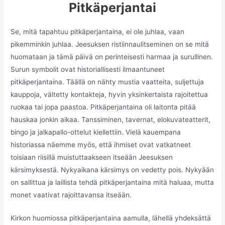
Pitkäperjantai
Se, mitä tapahtuu pitkäperjantaina, ei ole juhlaa, vaan
pikemminkin juhlaa. Jeesuksen ristiinnaulitseminen on se mitä
huomataan ja tämä päivä on perinteisesti harmaa ja surullinen.
Surun symbolit ovat historiallisesti ilmaantuneet
pitkäperjantaina. Täällä on nähty mustia vaatteita, suljettuja
kauppoja, vältetty kontakteja, hyvin yksinkertaista rajoitettua
ruokaa tai jopa paastoa. Pitkäperjantaina oli laitonta pitää
hauskaa jonkin aikaa. Tanssiminen, tavernat, elokuvateatterit,
bingo ja jalkapallo-ottelut kiellettiin. Vielä kauempana
historiassa näemme myös, että ihmiset ovat vatkatneet
toisiaan riisillä muistuttaakseen itseään Jeesuksen
kärsimyksestä. Nykyaikana kärsimys on vedetty pois. Nykyään
on sallittua ja laillista tehdä pitkäperjantaina mitä haluaa, mutta
monet vaativat rajoittavansa itseään.
Kirkon huomiossa pitkäperjantaina aamulla, lähellä yhdeksättä