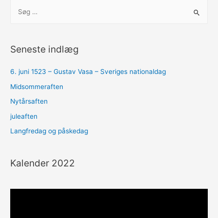
S
ø
g
e
Seneste indlæg
f
t
6. juni 1523 – Gustav Vasa – Sveriges nationaldag
e
Midsommeraften
r
Nytårsaften
:
juleaften
Langfredag og påskedag
Kalender 2022
V
i