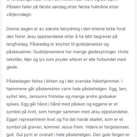
Påsken faller på første søndag etter første fullmåne etter
vårjevndøgn.
Denne dagen er av største betydning i den kristne kirke fordi
den feirer Jesu oppstandelse etter å ha blitt begravet på
langfredag. Påskedag er knyttet til gudstjenester og
påskesalmer. Gudstjenestene har mange gledesytringer. Hvite
tekstiler, liljer og lys som pryder alteret er alle forbundet med
glede.
Påskedagen feires i kirken og i det svenske folkehjemmet. I
hjemmene går påskematen varm hele påskehelgen. Egg, lam,
syltet laks, Janssons fristelse og mange andre godsaker
spises. Egg går hånd i hånd med påsken og eggene er et
symbol på livet, som henger sammen med Jesu oppstandelse.
Egget representerer livet og fra det harde skallet, som er et
symbol på graven, kommer Jesus frem. Videre er fargetemaet
gult. Gul pynt er overalt i hele påskehelgen. Den gule fargen er