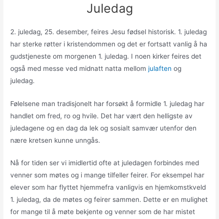
Juledag
2. juledag, 25. desember, feires Jesu fødsel historisk. 1. juledag
har sterke røtter i kristendommen og det er fortsatt vanlig å ha
gudstjeneste om morgenen 1. juledag. I noen kirker feires det
også med messe ved midnatt natta mellom
julaften
og
juledag.
Følelsene man tradisjonelt har forsøkt å formidle 1. juledag har
handlet om fred, ro og hvile. Det har vært den helligste av
juledagene og en dag da lek og sosialt samvær utenfor den
nære kretsen kunne unngås.
Nå for tiden ser vi imidlertid ofte at juledagen forbindes med
venner som møtes og i mange tilfeller feirer. For eksempel har
elever som har flyttet hjemmefra vanligvis en hjemkomstkveld
1. juledag, da de møtes og feirer sammen. Dette er en mulighet
for mange til å møte bekjente og venner som de har mistet