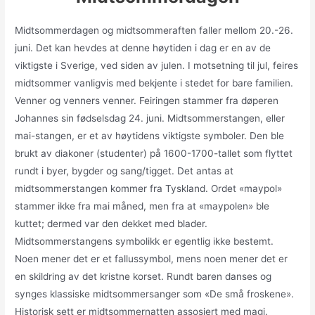
Midtsommerdagen og midtsommeraften faller mellom 20.-26.
juni. Det kan hevdes at denne høytiden i dag er en av de
viktigste i Sverige, ved siden av julen. I motsetning til jul, feires
midtsommer vanligvis med bekjente i stedet for bare familien.
Venner og venners venner. Feiringen stammer fra døperen
Johannes sin fødselsdag 24. juni. Midtsommerstangen, eller
mai-stangen, er et av høytidens viktigste symboler. Den ble
brukt av diakoner (studenter) på 1600-1700-tallet som flyttet
rundt i byer, bygder og sang/tigget. Det antas at
midtsommerstangen kommer fra Tyskland. Ordet «maypol»
stammer ikke fra mai måned, men fra at «maypolen» ble
kuttet; dermed var den dekket med blader.
Midtsommerstangens symbolikk er egentlig ikke bestemt.
Noen mener det er et fallussymbol, mens noen mener det er
en skildring av det kristne korset. Rundt baren danses og
synges klassiske midtsommersanger som «De små froskene».
Historisk sett er midtsommernatten assosiert med magi.