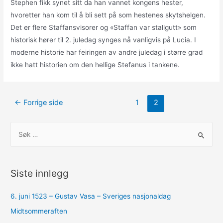
Stephen fikk synet sitt da han vannet kongens hester,
hvoretter han kom til å bli sett på som hestenes skytshelgen.
Det er flere Staffansvisorer og «Staffan var stallgutt» som
historisk hører til 2. juledag synges nå vanligvis på Lucia. I
moderne historie har feiringen av andre juledag i større grad
ikke hatt historien om den hellige Stefanus i tankene.
Sidepaginering
←
Forrige side
1
2
S
ø
k
e
Siste innlegg
t
t
6. juni 1523 – Gustav Vasa – Sveriges nasjonaldag
e
Midtsommeraften
r