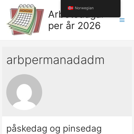
Hopp
Norwegian
til
Arbetsdagar
innholdet
per år 2026
Hov
arbpermanadadm
påskedag og pinsedag