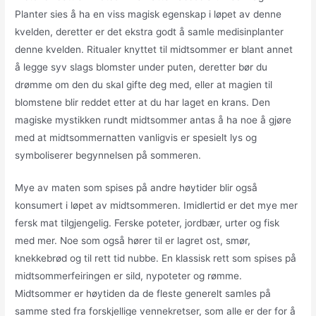
Planter sies å ha en viss magisk egenskap i løpet av denne
kvelden, deretter er det ekstra godt å samle medisinplanter
denne kvelden. Ritualer knyttet til midtsommer er blant annet
å legge syv slags blomster under puten, deretter bør du
drømme om den du skal gifte deg med, eller at magien til
blomstene blir reddet etter at du har laget en krans. Den
magiske mystikken rundt midtsommer antas å ha noe å gjøre
med at midtsommernatten vanligvis er spesielt lys og
symboliserer begynnelsen på sommeren.
Mye av maten som spises på andre høytider blir også
konsumert i løpet av midtsommeren. Imidlertid er det mye mer
fersk mat tilgjengelig. Ferske poteter, jordbær, urter og fisk
med mer. Noe som også hører til er lagret ost, smør,
knekkebrød og til rett tid nubbe. En klassisk rett som spises på
midtsommerfeiringen er sild, nypoteter og rømme.
Midtsommer er høytiden da de fleste generelt samles på
samme sted fra forskjellige vennekretser, som alle er der for å