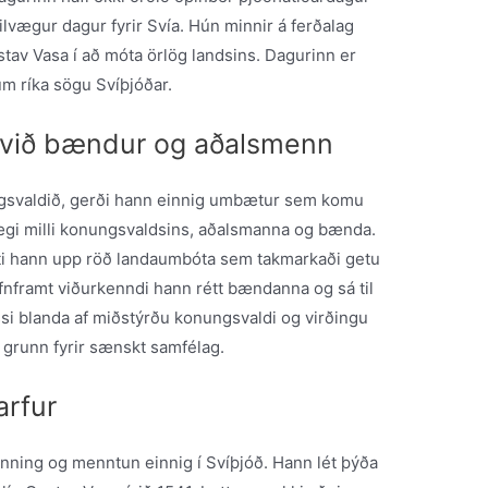
ilvægur dagur fyrir Svía. Hún minnir á ferðalag
ustav Vasa í að móta örlög landsins. Dagurinn er
m ríka sögu Svíþjóðar.
við bændur og aðalsmenn
ungsvaldið, gerði hann einnig umbætur sem komu
ægi milli konungsvaldsins, aðalsmanna og bænda.
ti hann upp röð landaumbóta sem takmarkaði getu
afnframt viðurkenndi hann rétt bændanna og sá til
essi blanda af miðstýrðu konungsvaldi og virðingu
 grunn fyrir sænskt samfélag.
rfur
nning og menntun einnig í Svíþjóð. Hann lét þýða