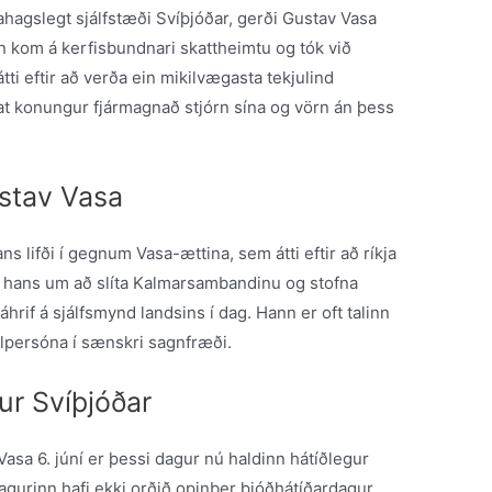
nahagslegt sjálfstæði Svíþjóðar, gerði Gustav Vasa
kom á kerfisbundnari skattheimtu og tók við
i eftir að verða ein mikilvægasta tekjulind
t konungur fjármagnað stjórn sína og vörn án þess
ustav Vasa
ns lifði í gegnum Vasa-ættina, sem átti eftir að ríkja
un hans um að slíta Kalmarsambandinu og stofna
hrif á sjálfsmynd landsins í dag. Hann er oft talinn
alpersóna í sænskri sagnfræði.
gur Svíþjóðar
asa 6. júní er þessi dagur nú haldinn hátíðlegur
agurinn hafi ekki orðið opinber þjóðhátíðardagur