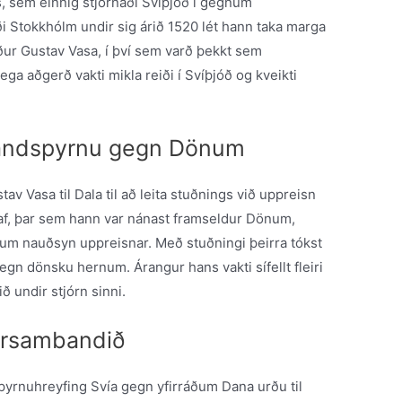
, sem einnig stjórnaði Svíþjóð í gegnum
ði Stokkhólm undir sig árið 1520 lét hann taka marga
öður Gustav Vasa, í því sem varð þekkt sem
ega aðgerð vakti mikla reiði í Svíþjóð og kveikti
 andspyrnu gegn Dönum
tav Vasa til Dala til að leita stuðnings við uppreisn
af, þar sem hann var nánast framseldur Dönum,
m nauðsyn uppreisnar. Með stuðningi þeirra tókst
n dönsku hernum. Árangur hans vakti sífellt fleiri
ið undir stjórn sinni.
marsambandið
yrnuhreyfing Svía gegn yfirráðum Dana urðu til