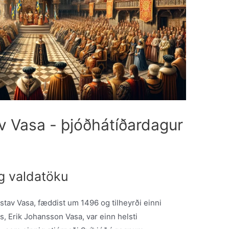
av Vasa - þjóðhátíðardagur
g valdatöku
tav Vasa, fæddist um 1496 og tilheyrði einni
s, Erik Johansson Vasa, var einn helsti