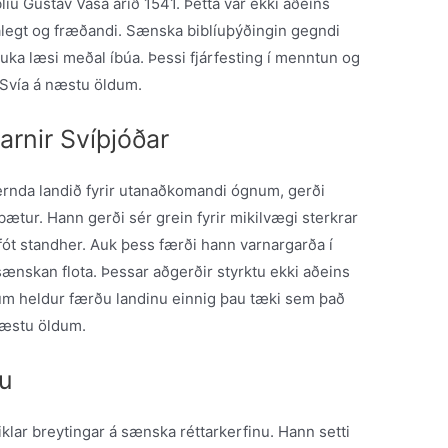
líu Gustav Vasa árið 1541. Þetta var ekki aðeins
alegt og fræðandi. Sænska biblíuþýðingin gegndi
auka læsi meðal íbúa. Þessi fjárfesting í menntun og
r Svía á næstu öldum.
rnir Svíþjóðar
vernda landið fyrir utanaðkomandi ógnum, gerði
tur. Hann gerði sér grein fyrir mikilvægi sterkrar
 fót standher. Auk þess færði hann varnargarða í
sænskan flota. Þessar aðgerðir styrktu ekki aðeins
um heldur færðu landinu einnig þau tæki sem það
 næstu öldum.
nu
iklar breytingar á sænska réttarkerfinu. Hann setti