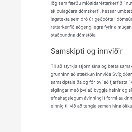
lög sem færðu miðaldaréttarkerfið í nú
skipulagðara dómskerfi. Þessar umbætur
lagatexta sem dró úr geðþótta í dómsúr
réttarkerfið aðgengilegra fyrir almúga
staðbundna dómstóla.
Samskipti og innviðir
Til að styrkja stjórn sína og bæta sams
grunninn að stækkun innviða Svíþjóðar.
samskiptaleiða og fór því að fjárfesta 
siglingar með því að byggja hafnir og sí
efnahagslegum ávinningi í formi aukinn
einnig til við að tengja saman hina ólí