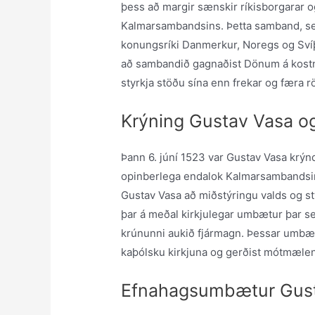
þess að margir sænskir ríkisborgarar
Kalmarsambandsins. Þetta samband, sem
konungsríki Danmerkur, Noregs og Svíþ
að sambandið gagnaðist Dönum á kostnað
styrkja stöðu sína enn frekar og færa rö
Krýning Gustav Vasa og
Þann 6. júní 1523 var Gustav Vasa krý
opinberlega endalok Kalmarsambandsi
Gustav Vasa að miðstýringu valds og s
þar á meðal kirkjulegar umbætur þar s
krúnunni aukið fjármagn. Þessar umbætur
kaþólsku kirkjuna og gerðist mótmælen
Efnahagsumbætur Gus