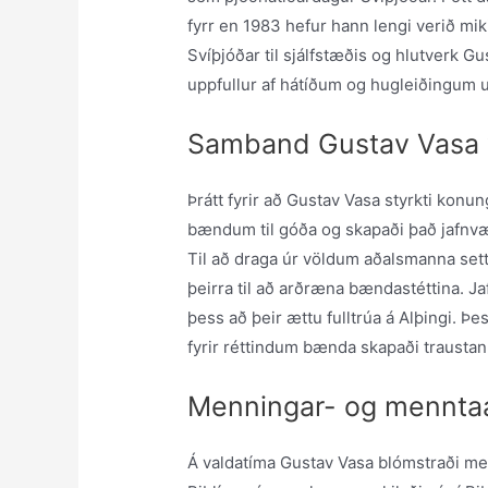
fyrr en 1983 hefur hann lengi verið mik
Svíþjóðar til sjálfstæðis og hlutverk G
uppfullur af hátíðum og hugleiðingum u
Samband Gustav Vasa 
Þrátt fyrir að Gustav Vasa styrkti kon
bændum til góða og skapaði það jafnv
Til að draga úr völdum aðalsmanna set
þeirra til að arðræna bændastéttina. J
þess að þeir ættu fulltrúa á Alþingi. Þ
fyrir réttindum bænda skapaði traustan
Menningar- og menntaa
Á valdatíma Gustav Vasa blómstraði me