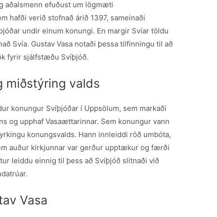
 og aðalsmenn efuðust um lögmæti
 hafði verið stofnað árið 1397, sameinaði
jóðar undir einum konungi. En margir Svíar töldu
 Svía. Gustav Vasa notaði þessa tilfinningu til að
k fyrir sjálfstæðu Svíþjóð.
 miðstýring valds
ndur konungur Svíþjóðar í Uppsölum, sem markaði
ns og upphaf Vasaættarinnar. Sem konungur vann
tyrkingu konungsvalds. Hann innleiddi röð umbóta,
em auður kirkjunnar var gerður upptækur og færði
 leiddu einnig til þess að Svíþjóð slitnaði við
datrúar.
tav Vasa