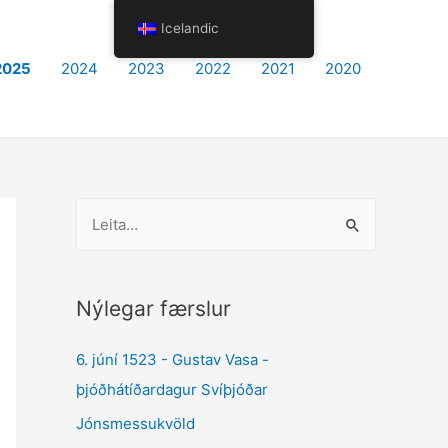
Icelandic
2025
2024
2023
2022
2021
2020
L
e
i
t
Nýlegar færslur
a
6. júní 1523 - Gustav Vasa -
a
þjóðhátíðardagur Svíþjóðar
ð
:
Jónsmessukvöld