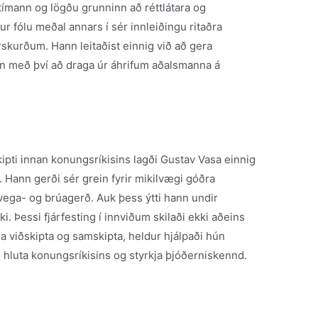
tímann og lögðu grunninn að réttlátara og
 fólu meðal annars í sér innleiðingu ritaðra
skurðum. Hann leitaðist einnig við að gera
nn með því að draga úr áhrifum aðalsmanna á
kipti innan konungsríkisins lagði Gustav Vasa einnig
 Hann gerði sér grein fyrir mikilvægi góðra
í vega- og brúagerð. Auk þess ýtti hann undir
ki. Þessi fjárfesting í innviðum skilaði ekki aðeins
a viðskipta og samskipta, heldur hjálpaði hún
ku hluta konungsríkisins og styrkja þjóðerniskennd.