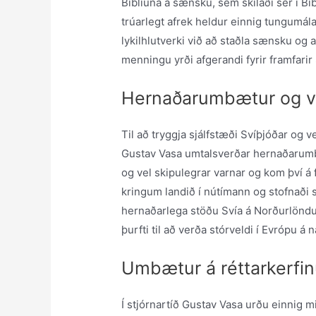
Biblíuna á sænsku, sem skilaði sér í Bib
trúarlegt afrek heldur einnig tungumál
lykilhlutverki við að staðla sænsku og 
menningu yrði afgerandi fyrir framfari
Hernaðarumbætur og va
Til að tryggja sjálfstæði Svíþjóðar og 
Gustav Vasa umtalsverðar hernaðarumbæ
og vel skipulegrar varnar og kom því á
kringum landið í nútímann og stofnaði 
hernaðarlega stöðu Svía á Norðurlönd
þurfti til að verða stórveldi í Evrópu á
Umbætur á réttarkerfi
Í stjórnartíð Gustav Vasa urðu einnig m