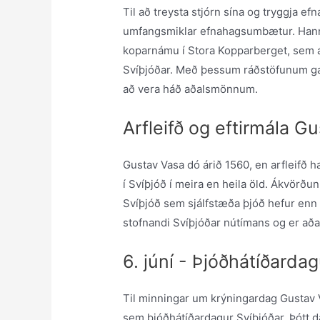
Til að treysta stjórn sína og tryggja ef
umfangsmiklar efnahagsumbætur. Hann 
koparnámu í Stora Kopparberget, sem átt
Svíþjóðar. Með þessum ráðstöfunum ga
að vera háð aðalsmönnum.
Arfleifð og eftirmála G
Gustav Vasa dó árið 1560, en arfleifð ha
í Svíþjóð í meira en heila öld. Ákvörð
Svíþjóð sem sjálfstæða þjóð hefur enn á
stofnandi Svíþjóðar nútímans og er að
6. júní - Þjóðhátíðarda
Til minningar um krýningardag Gustav V
sem þjóðhátíðardagur Svíþjóðar. Þótt d