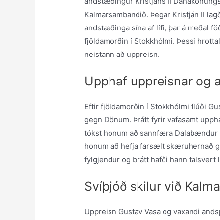
andstæðingur Kristjáns II Danakonungs
Kalmarsambandið. Þegar Kristján II lag
andstæðinga sína af lífi, þar á meðal f
fjöldamorðin í Stokkhólmi. Þessi hrottal
neistann að uppreisn.
Upphaf uppreisnar og
Eftir fjöldamorðin í Stokkhólmi flúði Gus
gegn Dönum. Þrátt fyrir vafasamt upph
tókst honum að sannfæra Dalabændur u
honum að hefja farsælt skæruhernað geg
fylgjendur og brátt hafði hann talsvert l
Svíþjóð skilur við Kal
Uppreisn Gustav Vasa og vaxandi andsp